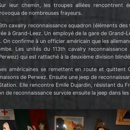
e. Sur leur chemin, les troupes alliées rencontre
 provoqua de nombreuses frayeurs.
13th cavalry reconnaissance squadron (éléments des 
irée à Grand-Leez. Un employé de la gare de Grand-Le
is. On confirme à un officier américain que les allem
tombe. Les unités du 113th cavalry reconnaissance 
rwez) qui est rattaché à la deuxième division blindé
es américaines se remettent en route et quittent
 maisons de Perwez. Ensuite une jeep de reconnaissa
Station. Elle rencontre Emile Dujardin, résistant du 
ion de reconnaissance survole ensuite la jeep dans l