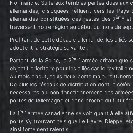
Normandie. Suite aux terribles pertes dues aux 
allemandes, disloquées refluent vers les Pays-
ème
allemandes constituées des restes des 7
et
traversent notre région au début du mois de se
Profitant de cette débâcle allemande, les alliés 
adoptent la stratégie suivante :
ème
Partant de la Seine, la 2
armée britannique se
objectif prioritaire pour les alliés car le ravita
Au mois d’aout, seuls deux ports majeurs (Cherbou
De plus les réseaux de distribution dont le célè
nécessaires au bon fonctionnement des armées al
portes de l’Allemagne et donc proche du futur fro
ère
La 1
armée canadienne se voit quant à elle aff
ports s’y trouvant tels que Le Havre, Dieppe, e
ainsi fortement ralentis.