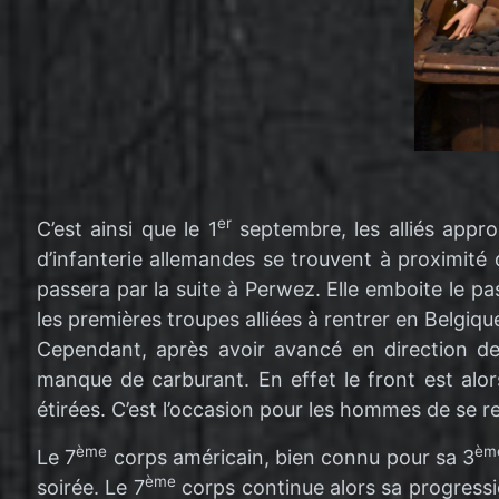
er
C’est ainsi que le 1
septembre, les alliés appro
d’infanterie allemandes se trouvent à proximité 
passera par la suite à Perwez. Elle emboite le p
les premières troupes alliées à rentrer en Belgiqu
Cependant, après avoir avancé en direction d
manque de carburant. En effet le front est alor
étirées. C’est l’occasion pour les hommes de se r
ème
èm
Le 7
corps américain, bien connu pour sa 3
ème
soirée. Le 7
corps continue alors sa progressio