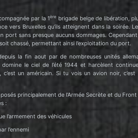
ère
compagnée par la 1
brigade belge de libération, p
e vers Bruxelles qu’ils atteignent dans la soirée. Le
iés un port sans presque aucuns dommages. Cependant 
it chassé, permettant ainsi l’exploitation du port.
depuis la fin aout par de nombreuses unités allem
ée domine le ciel de l’été 1944 et harcèlent contin
 c’est un américain. Si tu vois un avion noir, c’est 
osés principalement de l’Armée Secrète et du Front d
s :
que l’armement des véhicules
par l’ennemi