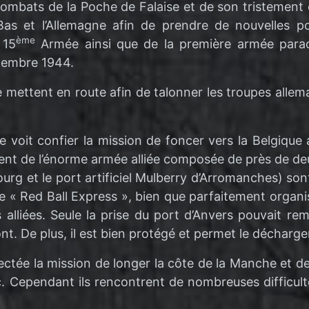
combats de la Poche de Falaise et de son tristement 
Bas et l’Allemagne afin de prendre de nouvelles po
ème
 15
Armée ainsi que de la première armée parach
ptembre 1944.
se mettent en route afin de talonner les troupes alle
 voit confier la mission de foncer vers la Belgique 
illement de l’énorme armée alliée composée de près de
rg et le port artificiel Mulberry d’Arromanches) sont
bre « Red Ball Express », bien que parfaitement orga
liées. Seule la prise du port d’Anvers pouvait reméd
nt. De plus, il est bien protégé et permet le décharg
ectée la mission de longer la côte de la Manche et d
tc. Cependant ils rencontrent de nombreuses difficul