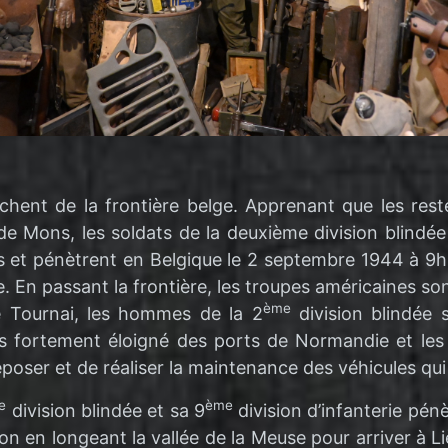
chent de la frontière belge. Apprenant que les reste
de Mons, les soldats de la deuxième division blindé
as et pénètrent en Belgique le 2 septembre 1944 à 9h3
e. En passant la frontière, les troupes américaines sont
ème
e Tournai, les hommes de la 2
division blindée 
s fortement éloigné des ports de Normandie et les 
eposer et de réaliser la maintenance des véhicules qui
e
ème
division blindée et sa 9
division d’infanterie pén
n en longeant la vallée de la Meuse pour arriver à Li