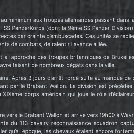
tter au minimum aux troupes allemandes passant dans 
I SS PanzerKorps (dont la 9ème SS Panzer Division) 
pectes par crainte d’embuscades. Ces unités se repli
nts de combats, de ralentir l'avance alliée.
 et à l’approche des troupes britanniques de Bruxel
avre faisant de nombreux dégâts dans la ville.
ne. Après 3 jours d’arrêt forcé suite au manque de 
ant par le Brabant Wallon. La division est précédée 
XIXème corps américain qui joue le rôle d’éclaireu
ure vers le Brabant Wallon et arrive vers 19h00 à Wavre 
nts du 113 cavalry reconnaissance squadron captu
lier qu’à l’époque, les chevaux étaient encore fortem